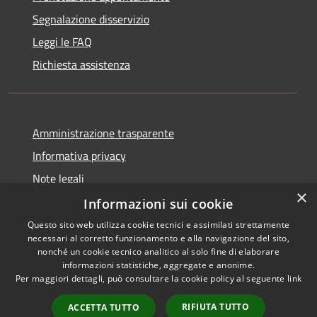
Segnalazione disservizio
Leggi le FAQ
Richiesta assistenza
Amministrazione trasparente
Informativa privacy
Note legali
×
Dichiarazione di accessibilità
Informazioni sui cookie
Questo sito web utilizza cookie tecnici e assimilati strettamente
necessari al corretto funzionamento e alla navigazione del sito,
nonché un cookie tecnico analitico al solo fine di elaborare
informazioni statistiche, aggregate e anonime.
RSS
Copyright © 2026 • Comune di
Per maggiori dettagli, può consultare la cookie policy al seguente
link
Accessibilità
Chiaravalle • Powered by
Privacy
Municipium
Accesso
•
RIFIUTA TUTTO
ACCETTA TUTTO