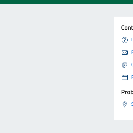
Cont
Prob