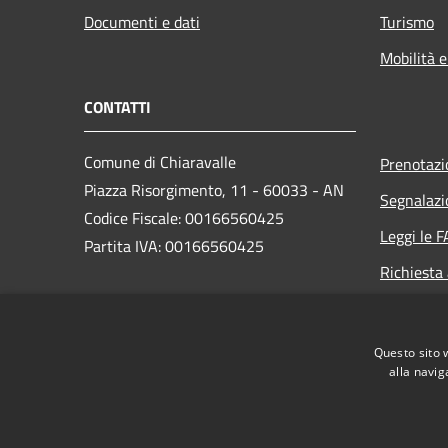
Documenti e dati
Turismo
Mobilità e
CONTATTI
Comune di Chiaravalle
Prenotaz
Piazza Risorgimento, 11 - 60033 - AN
Segnalazi
Codice Fiscale: 00166560425
Leggi le 
Partita IVA: 00166560425
Richiesta
PEC:
info@pec.comune.chiaravalle.an.it
Questo sito 
Centralino Unico: +39 071 9499011
alla navig