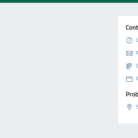
Cont
Prob