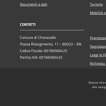
Documenti e dati
Turismo
Mobilità e
CONTATTI
Comune di Chiaravalle
Prenotaz
Piazza Risorgimento, 11 - 60033 - AN
Segnalazi
Codice Fiscale: 00166560425
Leggi le 
Partita IVA: 00166560425
Richiesta
PEC:
info@pec.comune.chiaravalle.an.it
Questo sito 
Centralino Unico: +39 071 9499011
alla navig