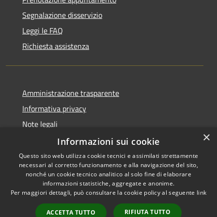
Segnalazione disservizio
Leggi le FAQ
Richiesta assistenza
Amministrazione trasparente
Informativa privacy
Note legali
×
Dichiarazione di accessibilità
Informazioni sui cookie
Questo sito web utilizza cookie tecnici e assimilati strettamente
necessari al corretto funzionamento e alla navigazione del sito,
nonché un cookie tecnico analitico al solo fine di elaborare
informazioni statistiche, aggregate e anonime.
RSS
Copyright © 2026 • Comune di
Per maggiori dettagli, può consultare la cookie policy al seguente
link
Accessibilità
Chiaravalle • Powered by
Privacy
Municipium
Accesso
•
RIFIUTA TUTTO
ACCETTA TUTTO