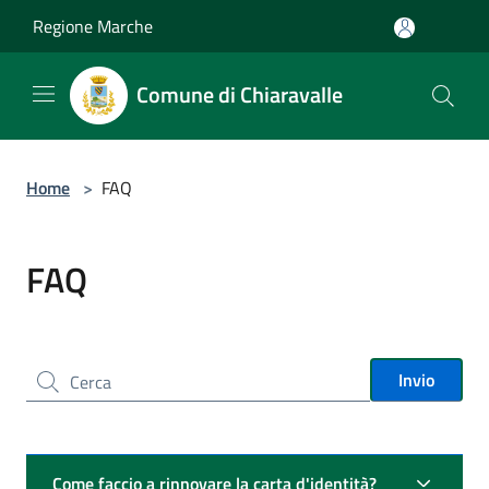
Salta al contenuto principale
Regione Marche
Comune di Chiaravalle
Home
>
FAQ
FAQ
Cerca nel sito
Invio
Come faccio a rinnovare la carta d'identità?