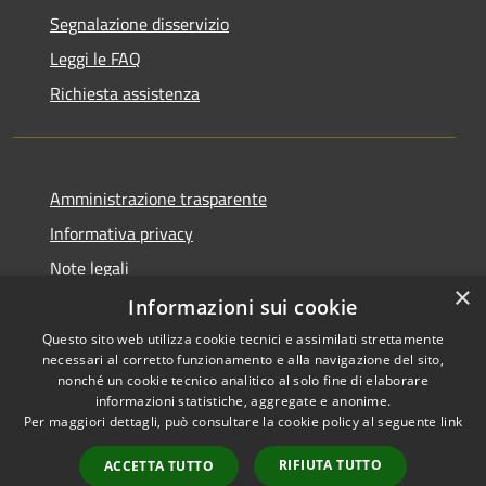
Segnalazione disservizio
Leggi le FAQ
Richiesta assistenza
Amministrazione trasparente
Informativa privacy
Note legali
×
Dichiarazione di accessibilità
Informazioni sui cookie
Questo sito web utilizza cookie tecnici e assimilati strettamente
necessari al corretto funzionamento e alla navigazione del sito,
nonché un cookie tecnico analitico al solo fine di elaborare
informazioni statistiche, aggregate e anonime.
RSS
Copyright © 2026 • Comune di
Per maggiori dettagli, può consultare la cookie policy al seguente
link
Accessibilità
Chiaravalle • Powered by
Privacy
Municipium
Accesso
•
RIFIUTA TUTTO
ACCETTA TUTTO