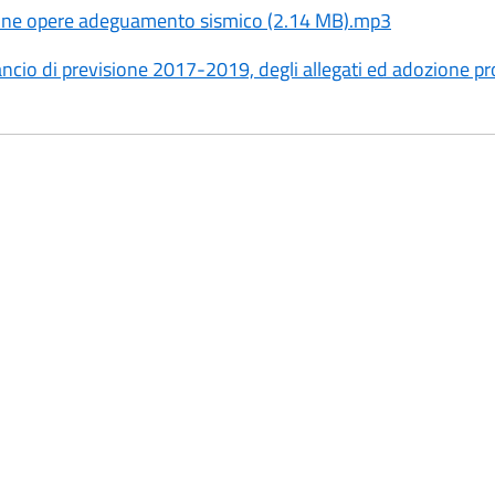
one opere adeguamento sismico (2.14 MB).mp3
cio di previsione 2017-2019, degli allegati ed adozione pr