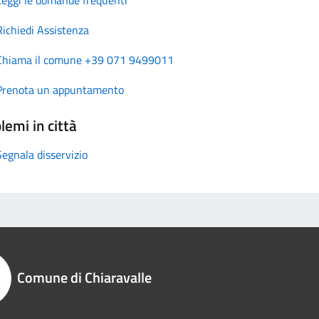
Richiedi Assistenza
Chiama il comune +39 071 9499011
Prenota un appuntamento
lemi in città
Segnala disservizio
Comune di Chiaravalle