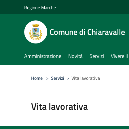
Salta al contenuto principale
Regione Marche
Comune di Chiaravalle
Amministrazione
Novità
Servizi
Vivere 
Home
>
Servizi
>
Vita lavorativa
Vita lavorativa