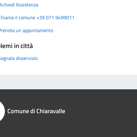
Richiedi Assistenza
Chiama il comune +39 071 9499011
Prenota un appuntamento
lemi in città
Segnala disservizio
Comune di Chiaravalle