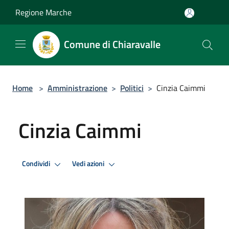
Salta al contenuto principale
Regione Marche
Comune di Chiaravalle
Home
>
Amministrazione
>
Politici
>
Cinzia Caimmi
Cinzia Caimmi
Condividi
Vedi azioni