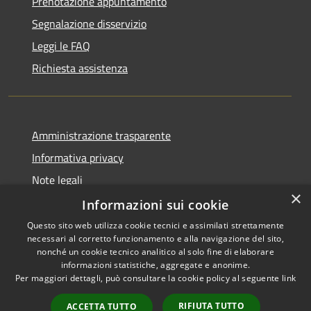
Prenotazione appuntamento
Segnalazione disservizio
Leggi le FAQ
Richiesta assistenza
Amministrazione trasparente
Informativa privacy
Note legali
×
Dichiarazione di accessibilità
Informazioni sui cookie
Questo sito web utilizza cookie tecnici e assimilati strettamente
necessari al corretto funzionamento e alla navigazione del sito,
nonché un cookie tecnico analitico al solo fine di elaborare
informazioni statistiche, aggregate e anonime.
RSS
Copyright © 2026 • Comune di
Per maggiori dettagli, può consultare la cookie policy al seguente
link
Accessibilità
Chiaravalle • Powered by
Privacy
Municipium
Accesso
•
RIFIUTA TUTTO
ACCETTA TUTTO