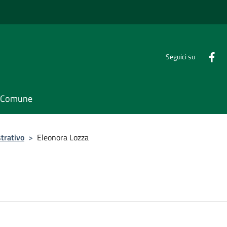
Seguici su
il Comune
trativo
>
Eleonora Lozza