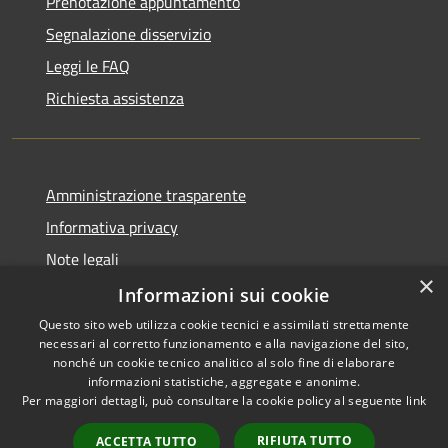
Prenotazione appuntamento
Segnalazione disservizio
Leggi le FAQ
Richiesta assistenza
Amministrazione trasparente
Informativa privacy
Note legali
×
Dichiarazione di accessibilità
Informazioni sui cookie
Questo sito web utilizza cookie tecnici e assimilati strettamente
necessari al corretto funzionamento e alla navigazione del sito,
nonché un cookie tecnico analitico al solo fine di elaborare
informazioni statistiche, aggregate e anonime.
RSS
Copyright © 2026 • Comune di
Per maggiori dettagli, può consultare la cookie policy al seguente
link
Accessibilità
Chiaravalle • Powered by
Privacy
Municipium
Accesso
•
RIFIUTA TUTTO
ACCETTA TUTTO