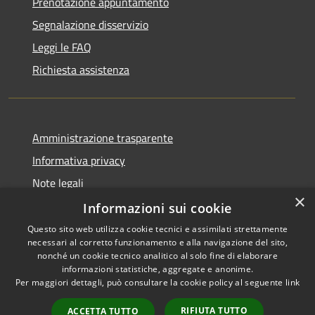
Prenotazione appuntamento
Segnalazione disservizio
Leggi le FAQ
Richiesta assistenza
Amministrazione trasparente
Informativa privacy
Note legali
×
Dichiarazione di accessibilità
Informazioni sui cookie
Questo sito web utilizza cookie tecnici e assimilati strettamente
necessari al corretto funzionamento e alla navigazione del sito,
nonché un cookie tecnico analitico al solo fine di elaborare
informazioni statistiche, aggregate e anonime.
RSS
Copyright © 2026 • Comune di
Per maggiori dettagli, può consultare la cookie policy al seguente
link
Accessibilità
Chiaravalle • Powered by
Privacy
Municipium
Accesso
•
RIFIUTA TUTTO
ACCETTA TUTTO