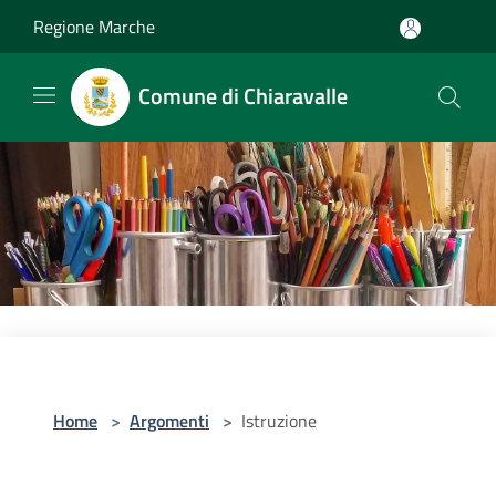
Salta al contenuto principale
Regione Marche
Comune di Chiaravalle
Home
>
Argomenti
>
Istruzione