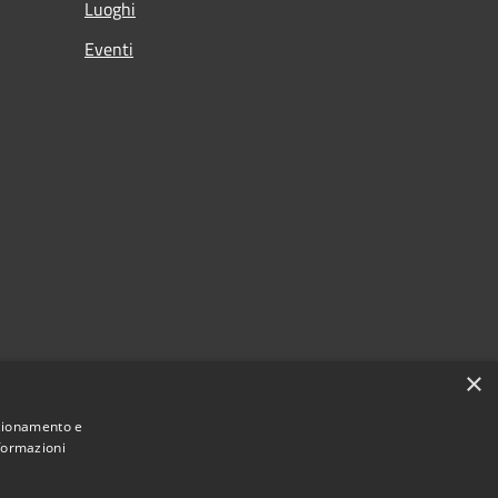
Luoghi
Eventi
×
nzionamento e
nformazioni