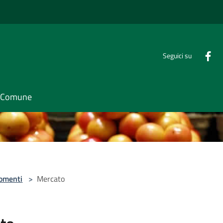
Seguici su
il Comune
omenti
>
Mercato