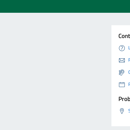
Cont
Prob