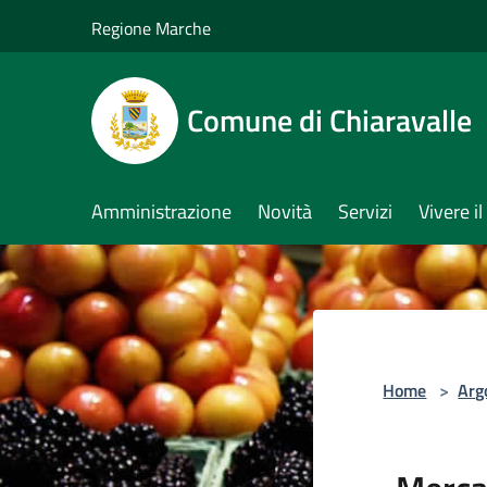
Salta al contenuto principale
Regione Marche
Comune di Chiaravalle
Amministrazione
Novità
Servizi
Vivere 
Home
>
Arg