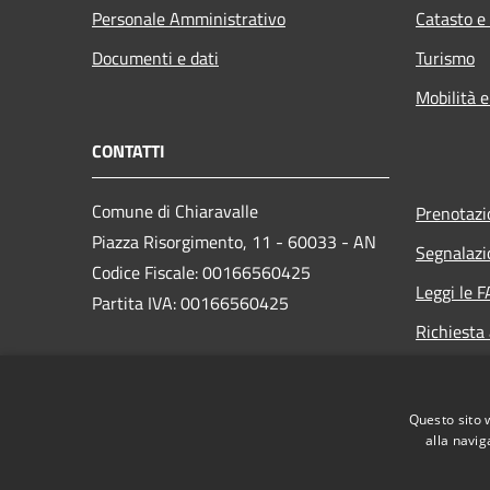
Personale Amministrativo
Catasto e
Documenti e dati
Turismo
Mobilità e
CONTATTI
Comune di Chiaravalle
Prenotaz
Piazza Risorgimento, 11 - 60033 - AN
Segnalazi
Codice Fiscale: 00166560425
Leggi le 
Partita IVA: 00166560425
Richiesta
PEC:
info@pec.comune.chiaravalle.an.it
Questo sito 
Centralino Unico: +39 071 9499011
alla navig