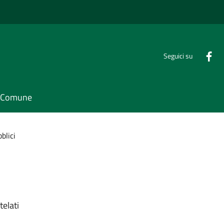
Seguici su
il Comune
blici
telati