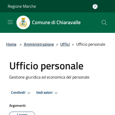
Salta al contenuto principale
Regione Marche
Comune di Chiaravalle
Home
>
Amministrazione
>
Uffici
>
Ufficio personale
Ufficio personale
Gestione giuridica ed economica del personale
Condividi
Vedi azioni
Argomenti:
Lavoro