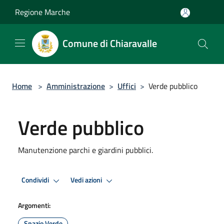
Salta al contenuto principale
Regione Marche
Comune di Chiaravalle
Home
>
Amministrazione
>
Uffici
>
Verde pubblico
Verde pubblico
Manutenzione parchi e giardini pubblici.
Condividi
Vedi azioni
Argomenti:
Spazio Verde