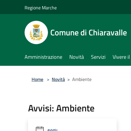
Salta al contenuto principale
Regione Marche
Comune di Chiaravalle
Amministrazione
Novità
Servizi
Vivere 
Home
>
Novità
>
Ambiente
Avvisi: Ambiente
AVVISI