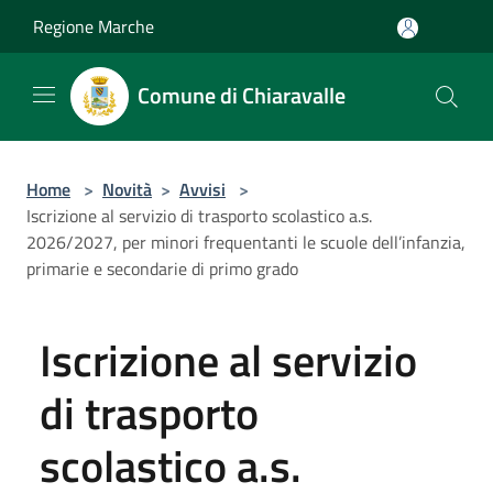
Salta al contenuto principale
Regione Marche
Comune di Chiaravalle
Home
>
Novità
>
Avvisi
>
Iscrizione al servizio di trasporto scolastico a.s.
2026/2027, per minori frequentanti le scuole dell’infanzia,
primarie e secondarie di primo grado
Iscrizione al servizio
di trasporto
scolastico a.s.