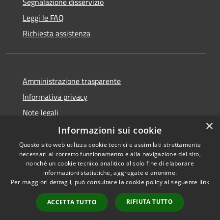
Segnalazione disservizio
Leggi le FAQ
Richiesta assistenza
Amministrazione trasparente
Informativa privacy
Note legali
×
Dichiarazione di accessibilità
Informazioni sui cookie
Questo sito web utilizza cookie tecnici e assimilati strettamente
necessari al corretto funzionamento e alla navigazione del sito,
nonché un cookie tecnico analitico al solo fine di elaborare
informazioni statistiche, aggregate e anonime.
RSS
Copyright © 2026 • Comune di
Per maggiori dettagli, può consultare la cookie policy al seguente
link
Accessibilità
Chiaravalle • Powered by
Privacy
Municipium
Accesso
•
RIFIUTA TUTTO
ACCETTA TUTTO
Cookie
redazione