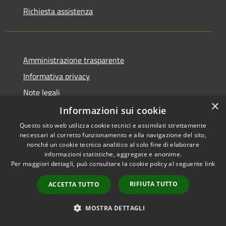
Richiesta assistenza
Amministrazione trasparente
Informativa privacy
Note legali
×
Dichiarazione di accessibilità
Informazioni sui cookie
Questo sito web utilizza cookie tecnici e assimilati strettamente
necessari al corretto funzionamento e alla navigazione del sito,
nonché un cookie tecnico analitico al solo fine di elaborare
informazioni statistiche, aggregate e anonime.
RSS
Copyright © 2026 • Comune di
Per maggiori dettagli, può consultare la cookie policy al seguente
link
Accessibilità
Chiaravalle • Powered by
Privacy
Municipium
Accesso
•
RIFIUTA TUTTO
ACCETTA TUTTO
Cookie
redazione
Mappa del sito
MOSTRA DETTAGLI