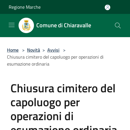
Salta al contenuto principale
Regione Marche
Comune di Chiaravalle
Home
>
Novità
>
Avvisi
>
Chiusura cimitero del capoluogo per operazioni di
esumazione ordinaria
Chiusura cimitero del
capoluogo per
operazioni di
esumazione ordinaria