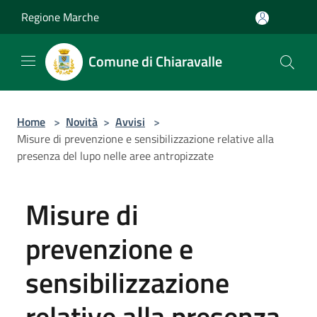
Salta al contenuto principale
Regione Marche
Comune di Chiaravalle
Home
>
Novità
>
Avvisi
>
Misure di prevenzione e sensibilizzazione relative alla
presenza del lupo nelle aree antropizzate
Misure di
prevenzione e
sensibilizzazione
relative alla presenza