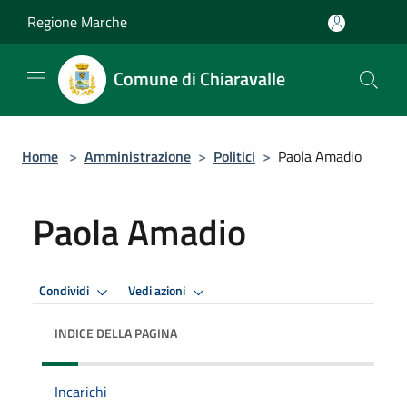
Salta al contenuto principale
Regione Marche
Comune di Chiaravalle
Home
>
Amministrazione
>
Politici
>
Paola Amadio
Paola Amadio
Condividi
Vedi azioni
INDICE DELLA PAGINA
Incarichi