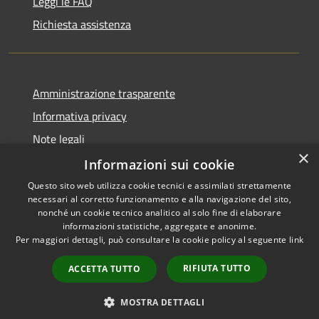
Leggi le FAQ
Richiesta assistenza
Amministrazione trasparente
Informativa privacy
Note legali
×
Dichiarazione di accessibilità
Informazioni sui cookie
Questo sito web utilizza cookie tecnici e assimilati strettamente
necessari al corretto funzionamento e alla navigazione del sito,
nonché un cookie tecnico analitico al solo fine di elaborare
informazioni statistiche, aggregate e anonime.
RSS
Copyright © 2026 • Comune di
Per maggiori dettagli, può consultare la cookie policy al seguente
link
Accessibilità
Chiaravalle • Powered by
Privacy
Municipium
Accesso
•
RIFIUTA TUTTO
ACCETTA TUTTO
Cookie
redazione
Mappa del sito
MOSTRA DETTAGLI