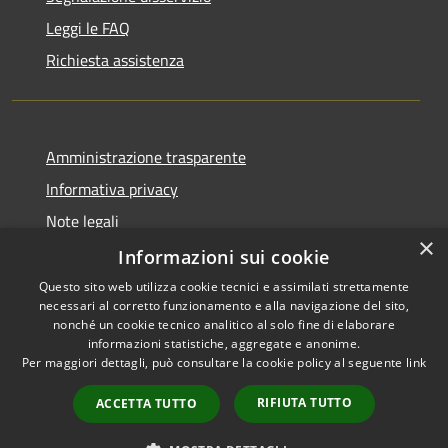
Leggi le FAQ
Richiesta assistenza
Amministrazione trasparente
Informativa privacy
Note legali
×
Dichiarazione di accessibilità
Informazioni sui cookie
Questo sito web utilizza cookie tecnici e assimilati strettamente
necessari al corretto funzionamento e alla navigazione del sito,
nonché un cookie tecnico analitico al solo fine di elaborare
informazioni statistiche, aggregate e anonime.
RSS
Copyright © 2026 • Comune di
Per maggiori dettagli, può consultare la cookie policy al seguente
link
Accessibilità
Chiaravalle • Powered by
Privacy
Municipium
Accesso
•
RIFIUTA TUTTO
ACCETTA TUTTO
Cookie
redazione