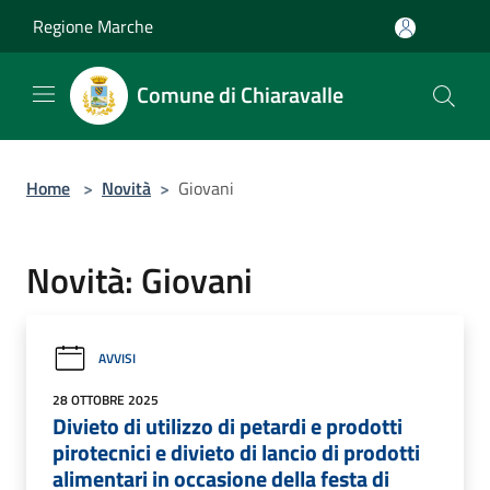
Salta al contenuto principale
Regione Marche
Comune di Chiaravalle
Home
>
Novità
>
Giovani
Novità: Giovani
AVVISI
28 OTTOBRE 2025
Divieto di utilizzo di petardi e prodotti
pirotecnici e divieto di lancio di prodotti
alimentari in occasione della festa di