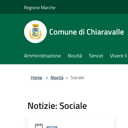
Salta al contenuto principale
Regione Marche
Comune di Chiaravalle
Amministrazione
Novità
Servizi
Vivere 
Home
>
Novità
>
Sociale
Notizie: Sociale
NOTIZIE