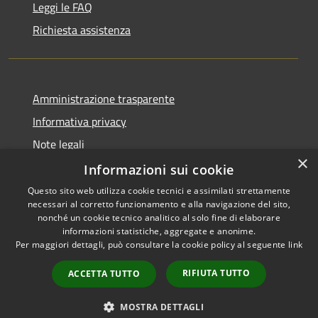
Leggi le FAQ
Richiesta assistenza
Amministrazione trasparente
Informativa privacy
Note legali
×
Dichiarazione di accessibilità
Informazioni sui cookie
Questo sito web utilizza cookie tecnici e assimilati strettamente
necessari al corretto funzionamento e alla navigazione del sito,
nonché un cookie tecnico analitico al solo fine di elaborare
informazioni statistiche, aggregate e anonime.
RSS
Copyright © 2026 • Comune di
Per maggiori dettagli, può consultare la cookie policy al seguente
link
Accessibilità
Chiaravalle • Powered by
Privacy
Municipium
Accesso
•
RIFIUTA TUTTO
ACCETTA TUTTO
Cookie
redazione
Mappa del sito
MOSTRA DETTAGLI